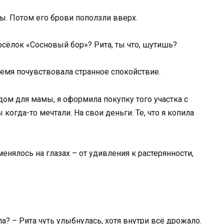
ы. Потом его брови поползли вверх.
сёлок «Сосновый бор»? Рита, ты что, шутишь?
ремя почувствовала странное спокойствие.
 дом для мамы, я оформила покупку того участка с
огда-то мечтали. На свои деньги. Те, что я копила
енялось на глазах – от удивления к растерянности,
ла? – Рита чуть улыбнулась, хотя внутри всё дрожало.