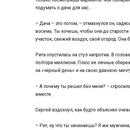
подумать о даче для нас…
– Дача – это потом, – отмахнулся он, садя
восемь. Ты хочешь, чтобы она до старости
участок, свежий воздух, свой огород. Она б
Рита опустилась на стул напротив. В голо
полтора миллиона. Плюс её личные сбереж
на «чёрный день» и на свою давнюю мечту.
– А почему ты решил без меня? – спросила
вместе.
Сергей вздохнул, как будто объяснял очев
– Рит, ну что ты начинаешь? Я же мужчина