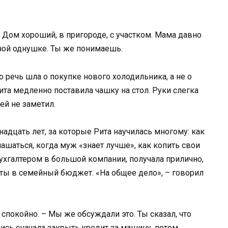
ч. Дом хороший, в пригороде, с участком. Мама давно
чной однушке. Ты же понимаешь.
о речь шла о покупке нового холодильника, а не о
та медленно поставила чашку на стол. Руки слегка
ей не заметил.
адцать лет, за которые Рита научилась многому: как
ашаться, когда муж «знает лучше», как копить свои
ухгалтером в большой компании, получала прилично,
аты в семейный бюджет. «На общее дело», – говорил
 спокойно. – Мы же обсуждали это. Ты сказал, что
сь сначала закрыть кредит за машину, потом