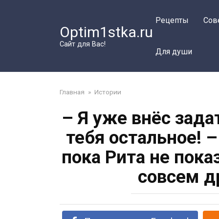
Перейти
к
Рецепты
Сов
Optim1stka.ru
контенту
Сайт для Вас!
Для души
Главная
»
Истории
– Я уже внёс зада
тебя остальное! 
пока Рита не пок
совсем д