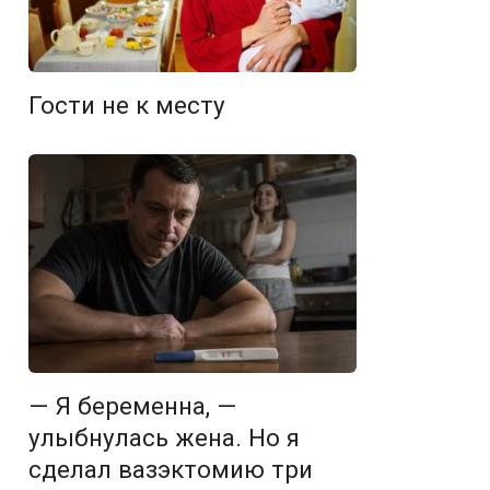
Гости не к месту
— Я беременна, —
улыбнулась жена. Но я
сделал вазэктомию три