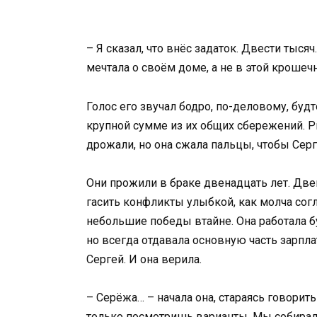
– Я сказал, что внёс задаток. Двести тыся
мечтала о своём доме, а не в этой кроше
Голос его звучал бодро, по-деловому, будт
крупной сумме из их общих сбережений. Ри
дрожали, но она сжала пальцы, чтобы Серг
Они прожили в браке двенадцать лет. Двен
гасить конфликты улыбкой, как молча согл
небольшие победы втайне. Она работала б
но всегда отдавала основную часть зарпл
Сергей. И она верила.
– Серёжа… – начала она, стараясь говорить
только посмотришь варианты. Мы собирали