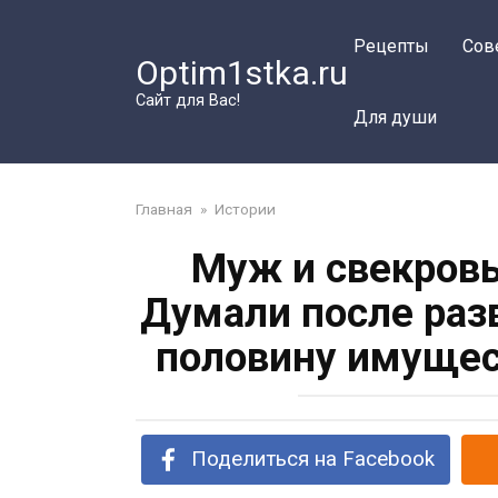
Перейти
к
Рецепты
Сов
Optim1stka.ru
контенту
Сайт для Вас!
Для души
Главная
»
Истории
Муж и свекровь
Думали после раз
половину имущес
Поделиться на Facebook