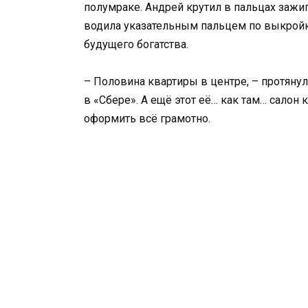
полумраке. Андрей крутил в пальцах зажиг
водила указательным пальцем по выкройк
будущего богатства.
– Половина квартиры в центре, – протянула
в «Сбере». А ещё этот её… как там… салон
оформить всё грамотно.