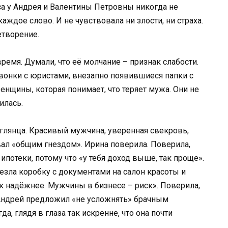
са у Андрея и Валентины Петровны никогда не
ждое слово. И не чувствовала ни злости, ни страха.
етворение.
ремя. Думали, что её молчание – признак слабости.
звонки с юристами, внезапно появившиеся папки с
нщины, которая понимает, что теряет мужа. Они не
илась.
 глянца. Красивый мужчина, уверенная свекровь,
вал «общим гнездом». Ирина поверила. Поверила,
потеки, потому что «у тебя доход выше, так проще».
езла коробку с документами на салон красоты и
так надёжнее. Мужчины в бизнесе – риск». Поверила,
 Андрей предложил «не усложнять» брачным
а, глядя в глаза так искренне, что она почти