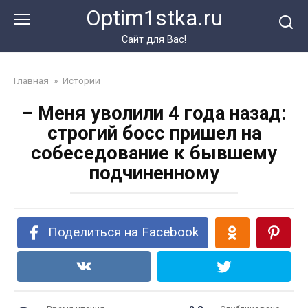
Перейти
Optim1stka.ru
к
контенту
Сайт для Вас!
Главная
»
Истории
– Меня уволили 4 года назад:
строгий босс пришел на
собеседование к бывшему
подчиненному
Поделиться на Facebook