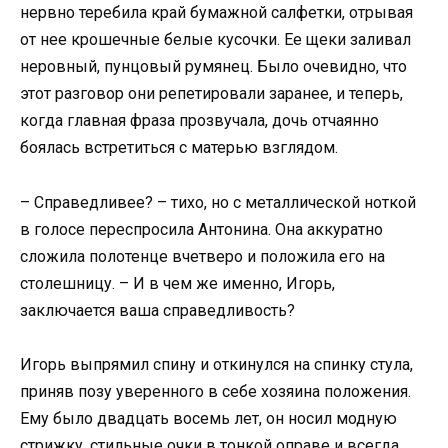
нервно теребила край бумажной салфетки, отрывая
от нее крошечные белые кусочки. Ее щеки заливал
неровный, пунцовый румянец. Было очевидно, что
этот разговор они репетировали заранее, и теперь,
когда главная фраза прозвучала, дочь отчаянно
боялась встретиться с матерью взглядом.
– Справедливее? – тихо, но с металлической ноткой
в голосе переспросила Антонина. Она аккуратно
сложила полотенце вчетверо и положила его на
столешницу. – И в чем же именно, Игорь,
заключается ваша справедливость?
Игорь выпрямил спину и откинулся на спинку стула,
приняв позу уверенного в себе хозяина положения.
Ему было двадцать восемь лет, он носил модную
стрижку, стильные очки в тонкой оправе и всегда