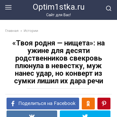
Перейти
Optim1stka.ru
к
контенту
Сайт для Вас!
Главная
»
Истории
«Твоя родня — нищета»: на
ужине для десяти
родственников свекровь
плюнула в невестку, муж
нанес удар, но конверт из
сумки лишил их дара речи
Поделиться на Facebook