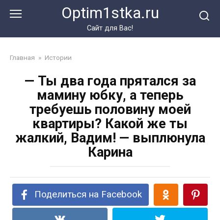
Перейти
Optim1stka.ru
к
контенту
Сайт для Вас!
Главная
»
Истории
— Ты два года прятался за
мамину юбку, а теперь
требуешь половину моей
квартиры? Какой же ты
жалкий, Вадим! — выплюнула
Карина
Поделиться на Facebook