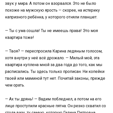
звук у мира. А потом он взорвался. Это не было
похоже на мужскую ярость — скорее, на истерику
капризного ребёнка, у которого отняли планшет.
— Ты с ума сошла! Ты не имеешь права! Это моя
квартира тоже!
— Твоя? — переспросила Карина ледяным голосом,
хотя внутри у неё всё дрожало. — Милый мой, эта
квартира куплена мной за два года до того, как мы
расписались. Ты здесь только прописан. Ни копейки
твоей или маминой тут нет. Почитай законы, прежде
чем орать.
— Ах ты дрянь! — Вадим побледнел, а потом на его
лице проступили красные пятна. Он резко схватил со
стола вазу, ту самую, которую Галина Петровна