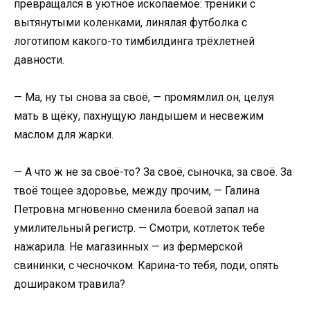
превращался в уютное ископаемое: треники с
вытянутыми коленками, линялая футболка с
логотипом какого-то тимбилдинга трёхлетней
давности.
— Ма, ну ты снова за своё, — промямлил он, целуя
мать в щёку, пахнущую ландышем и несвежим
маслом для жарки.
— А что ж не за своё-то? За своё, сыночка, за своё. За
твоё тощее здоровье, между прочим, — Галина
Петровна мгновенно сменила боевой запал на
умилительный регистр. — Смотри, котлеток тебе
нажарила. Не магазинных — из фермерской
свининки, с чесночком. Карина-то тебя, поди, опять
дошираком травила?