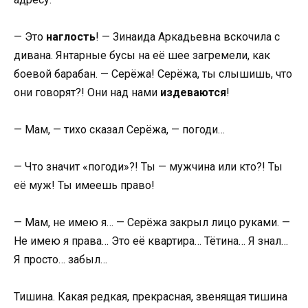
— Это
наглость
! — Зинаида Аркадьевна вскочила с
дивана. Янтарные бусы на её шее загремели, как
боевой барабан. — Серёжа! Серёжа, ты слышишь, что
они говорят?! Они над нами
издеваются
!
— Мам, — тихо сказал Серёжа, — погоди…
— Что значит «погоди»?! Ты — мужчина или кто?! Ты
её муж! Ты имеешь право!
— Мам, не имею я… — Серёжа закрыл лицо руками. —
Не имею я права… Это её квартира… Тётина… Я знал…
Я просто… забыл…
Тишина. Какая редкая, прекрасная, звенящая тишина