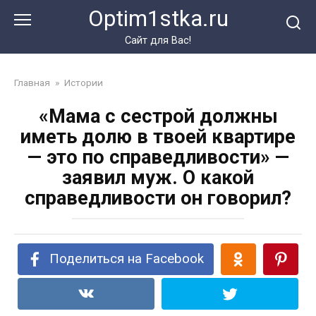
Перейти
Optim1stka.ru
к
контенту
Сайт для Вас!
Главная
»
Истории
«Мама с сестрой должны
иметь долю в твоей квартире
— это по справедливости» —
заявил муж. О какой
справедливости он говорил?
Поделиться на Facebook