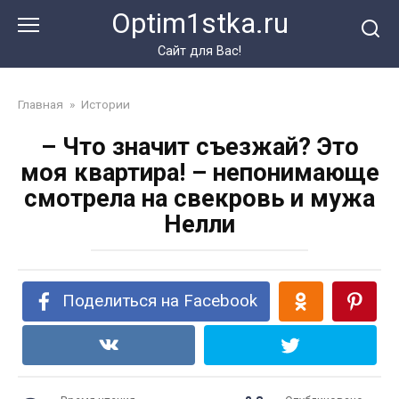
Перейти
Optim1stka.ru
к
контенту
Сайт для Вас!
Главная
»
Истории
– Что значит съезжай? Это
моя квартира! – непонимающе
смотрела на свекровь и мужа
Нелли
Поделиться на Facebook