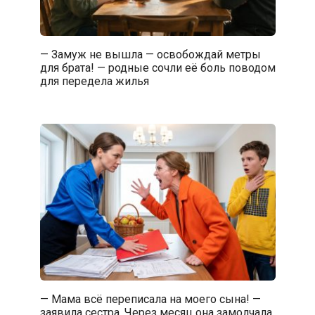
— Замуж не вышла — освобождай метры
для брата! — родные сочли её боль поводом
для передела жилья
— Мама всё переписала на моего сына! —
заявила сестра. Через месяц она замолчала