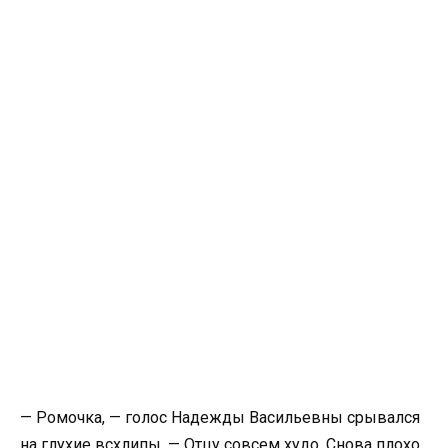
— Ромочка, — голос Надежды Васильевны срывался
на глухие всхлипы. — Отцу совсем худо. Снова плохо