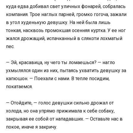
куда едва добивал свет уличных фонарей, собралась
компания. Трое наглых парней, громко гогоча, зажали
в угол худенькую девушку. На ней была лишь
тонкая, насквозь промокшая осенняя куртка. У ее ног
жался дрожащий, испачканный в слякоти лохматый
пес.
— Эй, красавица, ну чего ты ломаешься? — нагло
ухмылялся один из них, пытаясь ухватить девушку за
капюшон. — Поехали с нами. В тепле посидим,
покатаемся.
— Отойдите, — голос девушки сильно дрожал от
холода, но она упрямо прижимала к себе собаку,
закрывая ее собой от нападавших. — Оставьте нас в
покое, иначе я закричу.