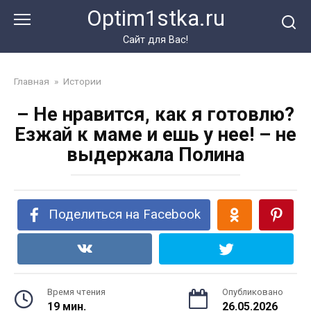
Перейти
Optim1stka.ru
к
контенту
Сайт для Вас!
Главная
»
Истории
– Не нравится, как я готовлю?
Езжай к маме и ешь у нее! – не
выдержала Полина
Поделиться на Facebook
Время чтения
Опубликовано
19 мин.
26.05.2026