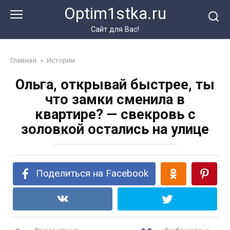
Перейти
Optim1stka.ru
к
контенту
Сайт для Вас!
Главная
»
Истории
Ольга, открывай быстрее, ты
что замки сменила в
квартире? — свекровь с
золовкой остались на улице
Поделиться на Facebook