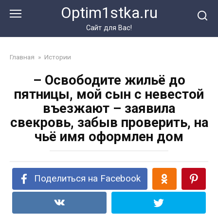
Перейти
Optim1stka.ru
к
контенту
Сайт для Вас!
Главная
»
Истории
– Освободите жильё до
пятницы, мой сын с невестой
въезжают – заявила
свекровь, забыв проверить, на
чьё имя оформлен дом
Поделиться на Facebook