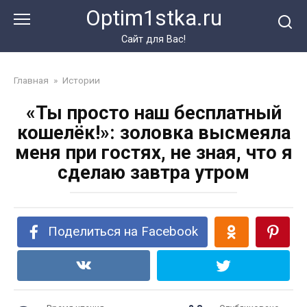
Перейти
Optim1stka.ru
к
контенту
Сайт для Вас!
Главная
»
Истории
«Ты просто наш бесплатный
кошелёк!»: золовка высмеяла
меня при гостях, не зная, что я
сделаю завтра утром
Поделиться на Facebook