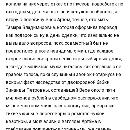
копила на них через отказ от отпусков, подработок по
выходным, дешёвых кофе и ненужных обновок, а
вторую половину внёс Артём, точнее, его мать
Тамара Владимировна, которая оформила перевод
как подарок сыну в день сделки, что изначально не
вызывало вопросов, пока совместный быт не
превратился в поле невидимых мин, где каждое
второе слово свекрови несло скрытый ярлык долга,
а каждое молчание мужа читалось как согласие с её
правом голоса, пока случайный звонок нотариуса не
вскрыл факт наследства от двоюродной бабки
Зинаиды Петровны, оставившей Вере около пяти
миллионов рублей в свободном распоряжении, что
мгновенно изменило расстановку сил, превратив
тихие ужины в переговоры о ремонте чужой
квартиры, а молчаливые взгляды Артёма в
требование подчиниться логике «мы же семья»,