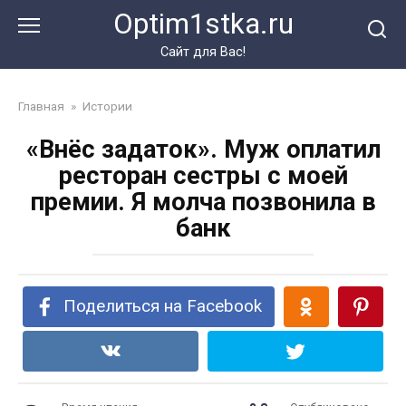
Перейти
Optim1stka.ru
к
контенту
Сайт для Вас!
Главная
»
Истории
«Внёс задаток». Муж оплатил
ресторан сестры с моей
премии. Я молча позвонила в
банк
Поделиться на Facebook