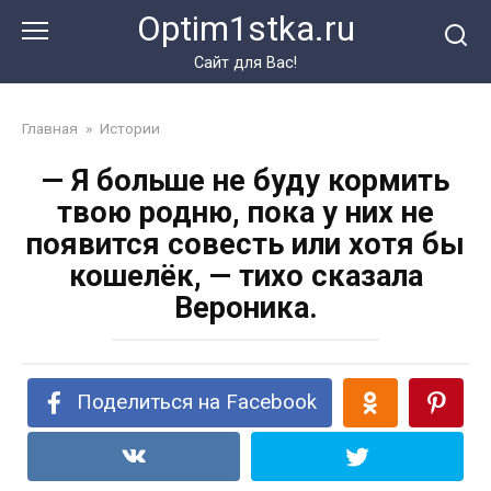
Перейти
Optim1stka.ru
к
контенту
Сайт для Вас!
Главная
»
Истории
— Я больше не буду кормить
твою родню, пока у них не
появится совесть или хотя бы
кошелёк, — тихо сказала
Вероника.
Поделиться на Facebook