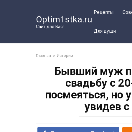
Перейти
к
Рецепты
Сов
Optim1stka.ru
контенту
Сайт для Вас!
Для души
Главная
»
Истории
Бывший муж по
свадьбу с 20
посмеяться, но 
увидев с