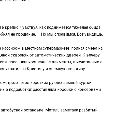
её крепко, чувствуя, как поднимается тяжёлая обида
е обнял на прощание. — Но мы справимся. Вот увидишь.
а кассиром в местном супермаркете: полная смена на
едяной сквозняк от автоматических дверей. К вечеру
аксим присылал крошечные алименты, высчитанные с
сть тратил на Кристину и съёмную квартиру.
смотрела на её короткие рукава зимней куртки.
чные подработки: расставляла коробки с консервами
а автобусной остановке. Метель заметала разбитый