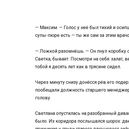
— Максим. — Голос у неё был тихий и оси
супы-пюре есть — ты же сам за этим врачо
— Ложкой разомнёшь. — Он пнул коробку с
Светка, бывает. Посмотри на себя: халат, 
тобой я десять лет как в трясине сидел.
Через минуту снизу донёсся рёв его поде
пообещали должность старшего менеджера
голову.
Светлана опустилась на разобранный дива
было. Из коридора послышался шорох: дв
прижимая к груди старого плюшевого зайц