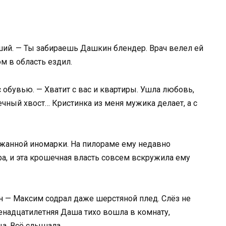
пший. — Ты забираешь Дашкин блендер. Врач велел ей
м в область ездил.
 обувью. — Хватит с вас и квартиры. Ушла любовь,
вечный хвост… Кристинка из меня мужика делает, а с
ржанной иномарки. На пилораме ему недавно
, и эта крошечная власть совсем вскружила ему
н — Максим содрал даже шерстяной плед. Слёз не
енадцатилетняя Даша тихо вошла в комнату,
а. Всё слышала.