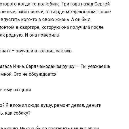
оторого когда-то полюбила. Три года назад Сергей
тельный, заботливый, с твёрдым характером. После
впустить кого-то в свою жизнь. А он был
монтом в квартире, которую она получила после
как родную. И она поверила.
нат» – звучали в голове, как эхо.
азала Инна, беря чемодан за ручку. – Ты уезжаешь
 мной. Это не обсуждается.
ь ему на щёки.
ло? Я вложил сюда душу, ремонт делал, деньги
ь, как собаку?
на кухню. Нужно было поставить чайник. Руки