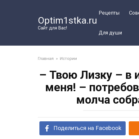
Перейти
к
Рецепты
Сов
Optim1stka.ru
контенту
Сайт для Вас!
Для души
Главная
»
Истории
– Твою Лизку – в 
меня! – потребо
молча собр
Поделиться на Facebook