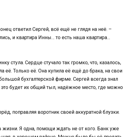
онец ответил Сергей, всё ещё не глядя на неё. –
ись, и квартира Инны… то есть наша квартира…
у стула. Сердце стучало так громко, что, казалось,
 её. Только её. Она купила её ещё до брака, на свои
ебольшой бухгалтерской фирме. Сергей всегда знал
о это будет их общий тыл, надёжное место, где можно
рёд, поправляя воротник своей аккуратной блузки.
 жизни. Я одна, помощи ждать не от кого. Банк уже
льшая, в хорошем районе. Можно было бы её продать,