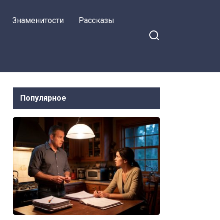
я на Facebook
её отдавать», —
Знаменитости
Рассказы
заявила я свекрови
в кабинете
нотариуса, не зная,
что че
Популярное