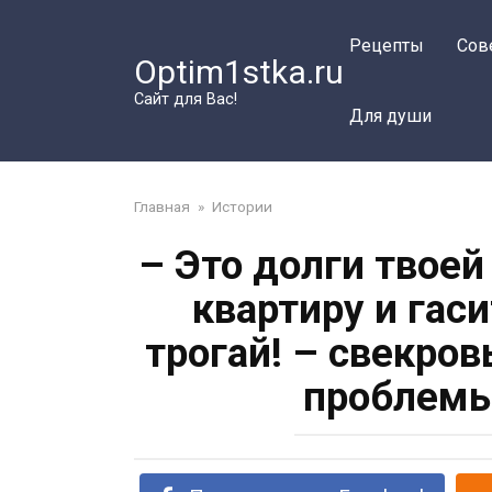
Перейти
к
Рецепты
Сов
Optim1stka.ru
контенту
Сайт для Вас!
Для души
Главная
»
Истории
– Это долги твоей
квартиру и гаси
трогай! – свекро
проблемы