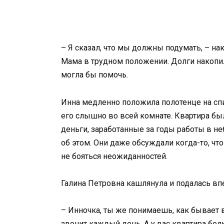
– Я сказал, что мы должны подумать, – нак
Мама в трудном положении. Долги накопил
могла бы помочь.
Инна медленно положила полотенце на спинк
его слышно во всей комнате. Квартира была
деньги, заработанные за годы работы в н
об этом. Они даже обсуждали когда-то, чт
не бояться неожиданностей.
Галина Петровна кашлянула и подалась впе
– Инночка, ты же понимаешь, как бывает в
звонит каждый день. А у вас квартира бо