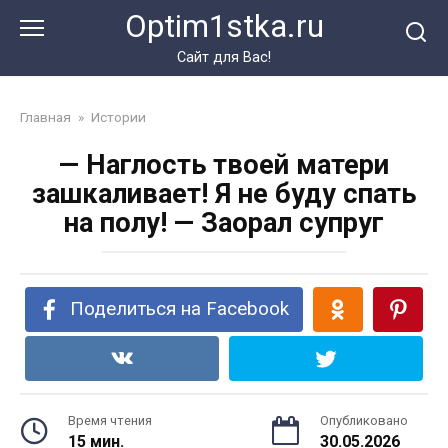
Перейти
Optim1stka.ru
к
контенту
Сайт для Вас!
Главная
»
Истории
— Наглость твоей матери
зашкаливает! Я не буду спать
на полу! — Заорал супруг
Поделиться на Facebook
Время чтения
Опубликовано
15 мин.
30.05.2026