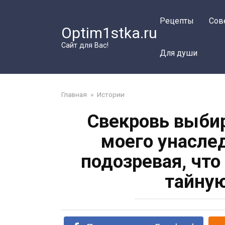
Перейти
к
Рецепты
Сов
Optim1stka.ru
контенту
Сайт для Вас!
Для души
Главная
»
Истории
Свекровь выбир
моего унасле
подозревая, что
тайную