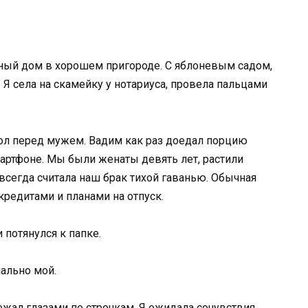
тный дом в хорошем пригороде. С яблоневым садом,
 Я села на скамейку у нотариуса, провела пальцами
тол перед мужем. Вадим как раз доедал порцию
мартфоне. Мы были женаты девять лет, растили
сегда считала наш брак тихой гаванью. Обычная
редитами и планами на отпуск.
 потянулся к папке.
ально мой.
жал глазами по строчкам. Я ожидала сочувствия,