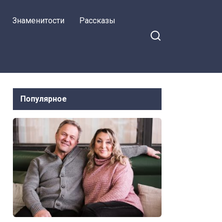
в другом месте — моя
Знаменитости
Рассказы
семейная «доброта»
кончилась!
Популярное