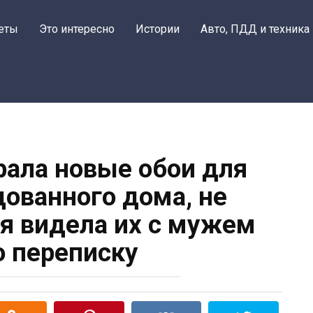
еты
Это интересно
Истории
Авто, ПДД и техника
ала новые обои для
дованного дома, не
 я видела их с мужем
 переписку