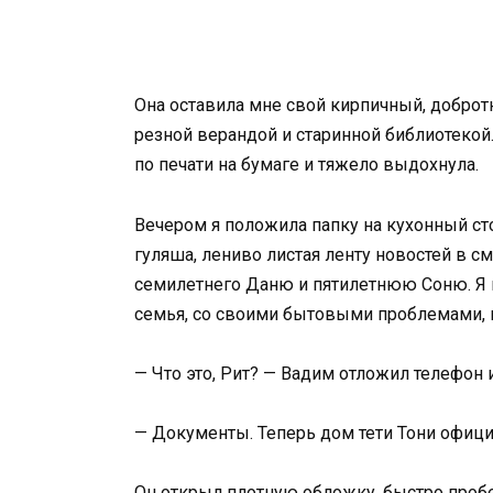
Она оставила мне свой кирпичный, добро
резной верандой и старинной библиотекой.
по печати на бумаге и тяжело выдохнула.
Вечером я положила папку на кухонный с
гуляша, лениво листая ленту новостей в с
семилетнего Даню и пятилетнюю Соню. Я в
семья, со своими бытовыми проблемами, к
— Что это, Рит? — Вадим отложил телефон и
— Документы. Теперь дом тети Тони офици
Он открыл плотную обложку, быстро пробе