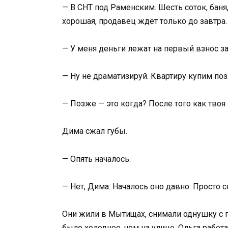
— В СНТ под Раменским. Шесть соток, баня
хорошая, продавец ждёт только до завтра.
— У меня деньги лежат на первый взнос за
— Ну не драматизируй. Квартиру купим поз
— Позже — это когда? После того как твоя
Дима сжал губы.
— Опять началось.
— Нет, Дима. Началось оно давно. Просто с
Они жили в Мытищах, снимали однушку с п
было холоднее, чем на улице. Ольга работ