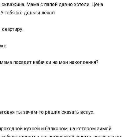
, скважина. Мама с папой давно хотели. Цена
 У тебя же деньги лежат.
 квартиру.
же.
 мама посадит кабачки на мои накопления?
егодня ты зачем-то решил сказать вслух.
роходной кухней и балконом, на котором зимой
ала бухгалтером в логистической фирме, получала сто