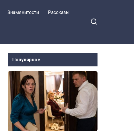
была на работе?! Ты страх
Знаменитости
Рассказы
потерял?!
Популярное