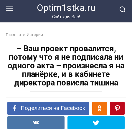
Перейти
Optim1stka.ru
к
контенту
Сайт для Вас!
Главная
»
Истории
– Ваш проект провалится,
потому что я не подписала ни
одного акта – произнесла я на
планёрке, и в кабинете
директора повисла тишина
Поделиться на Facebook