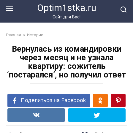
Перейти
Optim1stka.ru
к
контенту
Сайт для Вас!
Главная
»
Истории
Вернулась из командировки
через месяц и не узнала
квартиру: сожитель
‘постарался’, но получил ответ
Поделиться на Facebook