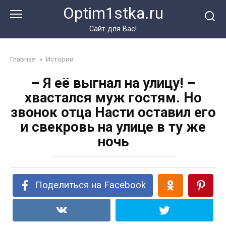
Перейти
Optim1stka.ru
к
контенту
Сайт для Вас!
Главная
»
Истории
– Я её выгнал на улицу! –
хвастался муж гостям. Но
звонок отца Насти оставил его
и свекровь на улице в ту же
ночь
Поделиться на Facebook