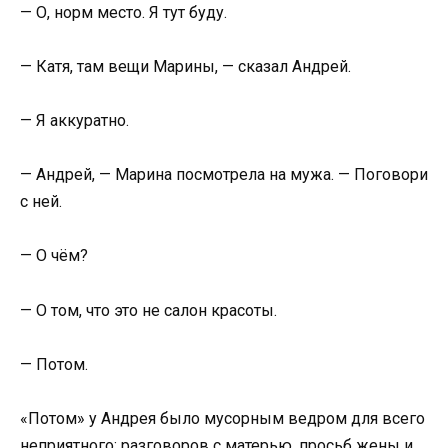
— О, норм место. Я тут буду.
— Катя, там вещи Марины, — сказал Андрей.
— Я аккуратно.
— Андрей, — Марина посмотрела на мужа. — Поговори
с ней.
— О чём?
— О том, что это не салон красоты.
— Потом.
«Потом» у Андрея было мусорным ведром для всего
неприятного: разговоров с матерью, просьб жены и