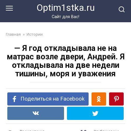
Перейти
Optim1stka.ru
к
контенту
Сайт для Вас!
Главная
»
Истории
— Я год откладывала не на
матрас возле двери, Андрей. Я
откладывала на две недели
тишины, моря и уважения
Поделиться на Facebook