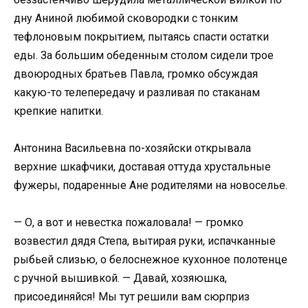
дну Аниной любимой сковородки с тонким
тефлоновым покрытием, пытаясь спасти остатки
еды. За большим обеденным столом сидели трое
двоюродных братьев Павла, громко обсуждая
какую-то телепередачу и разливая по стаканам
крепкие напитки.
Антонина Васильевна по-хозяйски открывала
верхние шкафчики, доставая оттуда хрустальные
фужеры, подаренные Ане родителями на новоселье.
— О, а вот и невестка пожаловала! — громко
возвестил дядя Степа, вытирая руки, испачканные
рыбьей слизью, о белоснежное кухонное полотенце
с ручной вышивкой. — Давай, хозяюшка,
присоединяйся! Мы тут решили вам сюрприз