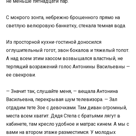
не меньше пятнадцати пар.
С мокрого зонта, небрежно брошенного прямо на
светлую велюровую банкетку, стекала темная вода.
Из просторной кухни-гостиной доносился
оглушительный гогот, звон бокалов и тяжелый топот.
А над всем этим хаосом возвышался властный, не
терпящий возражений голос Антонины Васильевны —
ее свекрови.
— Значит так, слушайте меня, — вещала Антонина
Васильевна, перекрывая шум телевизора. — Зал
отдадим тете Зое с девочками. Там диван огромный,
места всем хватит. Дядя Степа с братьями лягут в
кабинете, там кресло удобное и матрас кинем. А мы с
вами на втором этаже разместимся. У молодых