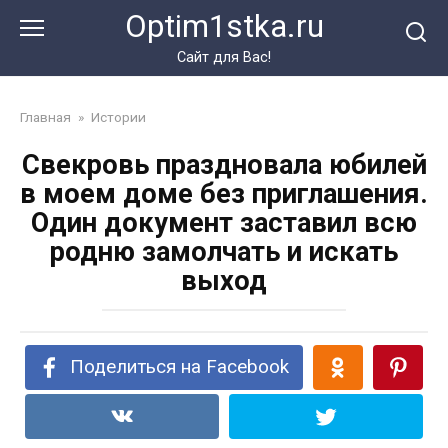
Перейти
Optim1stka.ru
к
контенту
Сайт для Вас!
Главная
»
Истории
Свекровь праздновала юбилей
в моем доме без приглашения.
Один документ заставил всю
родню замолчать и искать
выход
Поделиться на Facebook