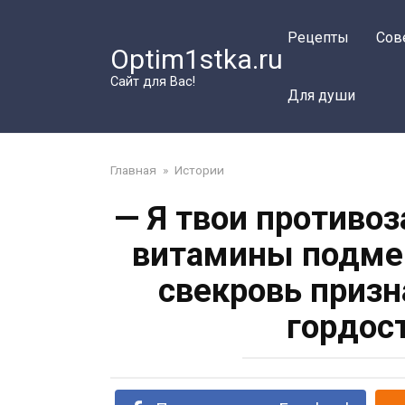
Перейти
к
Рецепты
Сов
Optim1stka.ru
контенту
Сайт для Вас!
Для души
Главная
»
Истории
— Я твои противо
витамины подмен
свекровь призн
гордос