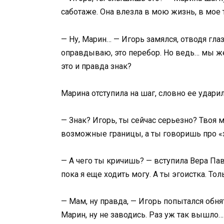
саботаже. Она влезла в мою жизнь, в мое те
— Ну, Марин… — Игорь замялся, отводя гла
оправдываю, это перебор. Но ведь… мы же
это и правда знак?
Марина отступила на шаг, словно ее ударил
— Знак? Игорь, ты сейчас серьезно? Твоя 
возможные границы, а ты говоришь про «
— А чего ты кричишь? — вступила Вера Па
пока я еще ходить могу. А ты эгоистка. Т
— Мам, ну правда, — Игорь попытался обнят
Марин, ну не заводись. Раз уж так вышло…