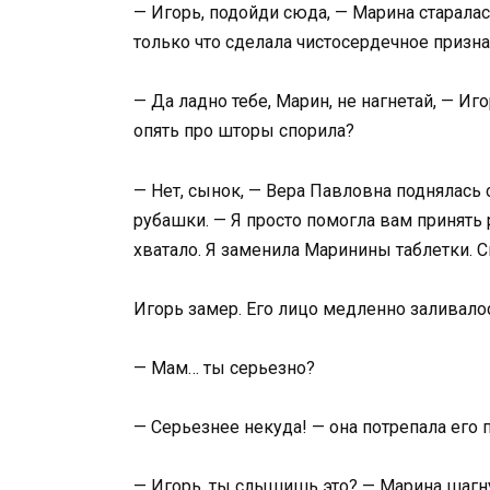
— Игорь, подойди сюда, — Марина старалас
только что сделала чистосердечное призна
— Да ладно тебе, Марин, не нагнетай, — Иг
опять про шторы спорила?
— Нет, сынок, — Вера Павловна поднялась 
рубашки. — Я просто помогла вам принять 
хватало. Я заменила Маринины таблетки. С
Игорь замер. Его лицо медленно заливалос
— Мам… ты серьезно?
— Серьезнее некуда! — она потрепала его п
— Игорь, ты слышишь это? — Марина шагн