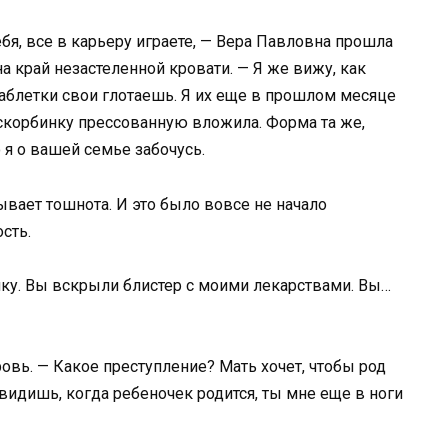
себя, все в карьеру играете, — Вера Павловна прошла
 край незастеленной кровати. — Я же вижу, как
 таблетки свои глотаешь. Я их еще в прошлом месяце
аскорбинку прессованную вложила. Форма та же,
о я о вашей семье забочусь.
ывает тошнота. И это было вовсе не начало
сть.
ку. Вы вскрыли блистер с моими лекарствами. Вы…
ровь. — Какое преступление? Мать хочет, чтобы род
увидишь, когда ребеночек родится, ты мне еще в ноги