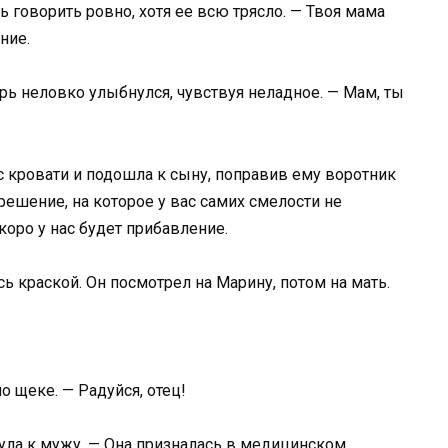
ь говорить ровно, хотя ее всю трясло. — Твоя мама
ние.
орь неловко улыбнулся, чувствуя неладное. — Мам, ты
с кровати и подошла к сыну, поправив ему воротник
решение, на которое у вас самих смелости не
коро у нас будет прибавление.
ь краской. Он посмотрел на Марину, потом на мать.
о щеке. — Радуйся, отец!
ула к мужу. — Она призналась в медицинском