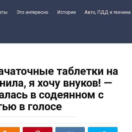
еты
Это интересно
Истории
Авто, ПДД и техника
зачаточные таблетки на
ила, я хочу внуков! —
алась в содеянном с
тью в голосе