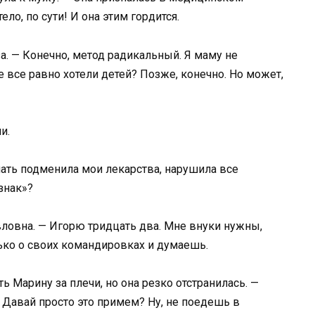
ло, по сути! И она этим гордится.
за. — Конечно, метод радикальный. Я маму не
 все равно хотели детей? Позже, конечно. Но может,
и.
мать подменила мои лекарства, нарушила все
знак»?
вловна. — Игорю тридцать два. Мне внуки нужны,
олько о своих командировках и думаешь.
ь Марину за плечи, но она резко отстранилась. —
 Давай просто это примем? Ну, не поедешь в