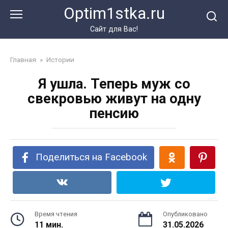
Перейти
Optim1stka.ru
к
контенту
Сайт для Вас!
Главная
»
Истории
Я ушла. Теперь муж со
свекровью живут на одну
пенсию
Поделиться на Facebook
Время чтения
Опубликовано
11 мин.
31.05.2026