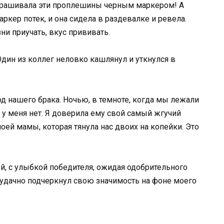
крашивала эти проплешины черным маркером! А
аркер потек, и она сидела в раздевалке и ревела.
и приучать, вкус прививать.
 Один из коллег неловко кашлянул и уткнулся в
од нашего брака. Ночью, в темноте, когда мы лежали
 у меня нет. Я доверила ему свой самый жгучий
моей мамы, которая тянула нас двоих на копейки. Это
й, с улыбкой победителя, ожидая одобрительного
о удачно подчеркнул свою значимость на фоне моего