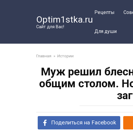
Перейти
к
Рецепты
Сов
Optim1stka.ru
контенту
Сайт для Вас!
Для души
Главная
»
Истории
Муж решил блесн
общим столом. Но
за
Поделиться на Facebook