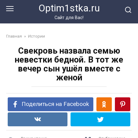
Перейти
Optim1stka.ru
к
контенту
Сайт для Вас!
Главная
»
Истории
Свекровь назвала семью
невестки бедной. В тот же
вечер сын ушёл вместе с
женой
Поделиться на Facebook