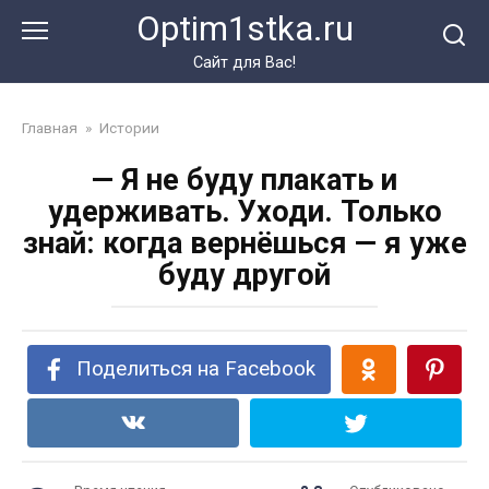
Перейти
Optim1stka.ru
к
контенту
Сайт для Вас!
Главная
»
Истории
— Я не буду плакать и
удерживать. Уходи. Только
знай: когда вернёшься — я уже
буду другой
Поделиться на Facebook