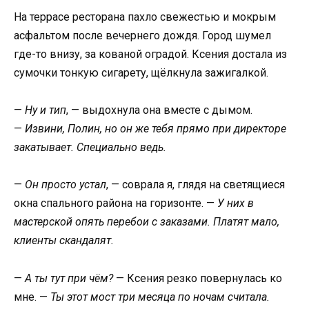
На террасе ресторана пахло свежестью и мокрым
асфальтом после вечернего дождя. Город шумел
где-то внизу, за кованой оградой. Ксения достала из
сумочки тонкую сигарету, щёлкнула зажигалкой.
—
Ну и тип
, — выдохнула она вместе с дымом.
—
Извини, Полин, но он же тебя прямо при директоре
закатывает. Специально ведь.
—
Он просто устал
, — соврала я, глядя на светящиеся
окна спального района на горизонте. —
У них в
мастерской опять перебои с заказами. Платят мало,
клиенты скандалят.
—
А ты тут при чём?
— Ксения резко повернулась ко
мне. —
Ты этот мост три месяца по ночам считала.