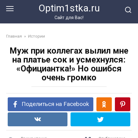
Перейти
Optim1stka.ru
к
контенту
Сайт для Вас!
Главная
»
Истории
Муж при коллегах вылил мне
на платье сок и усмехнулся:
«Официантка!» Но ошибся
очень громко
Поделиться на Facebook