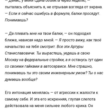
—
Денис, у меня сдача объекта через неделю
, —
пыталась объяснить я, не отрывая взгляда от экрана.
—
Если я сейчас ошибусь в формуле, балки просядут.
Понимаешь?
—
Да плевать мне на твои балки
, — он подходил
ближе, нависая надо мной. —
Я просто вижу, как твоё
начальство на тебя смотрит. Все эти Артуры
Станиславовичи. Ты вырастешь, уедешь в свою
Москву на федеральные стройки, а я останусь тут один
со своими гайками в автосервисе. Мне страшно,
понимаешь ты это своим инженерным умом? Ты о нас
думаешь вообще?
Его интонация менялась — от агрессии к жалости к
самому себе. И эта его искренняя, глупая слепота
действовала на меня сильнее любого крика. Он