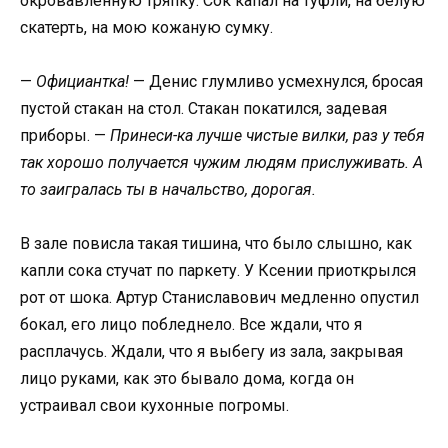
окровавленную тряпку. Сок капал на туфли, на белую
скатерть, на мою кожаную сумку.
—
Официантка!
— Денис глумливо усмехнулся, бросая
пустой стакан на стол. Стакан покатился, задевая
приборы. —
Принеси-ка лучше чистые вилки, раз у тебя
так хорошо получается чужим людям прислуживать. А
то заигралась ты в начальство, дорогая.
В зале повисла такая тишина, что было слышно, как
капли сока стучат по паркету. У Ксении приоткрылся
рот от шока. Артур Станиславович медленно опустил
бокал, его лицо побледнело. Все ждали, что я
расплачусь. Ждали, что я выбегу из зала, закрывая
лицо руками, как это бывало дома, когда он
устраивал свои кухонные погромы.