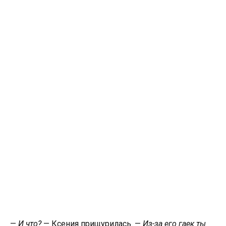
—
И что?
— Ксения прищурилась. —
Из-за его гаек ты