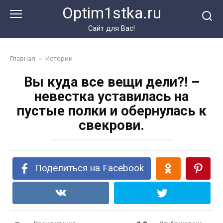
Перейти
Optim1stka.ru
к
контенту
Сайт для Вас!
Главная
»
Истории
Вы куда все вещи дели?! –
невестка уставилась на
пустые полки и обернулась к
свекрови.
Поделиться на Facebook