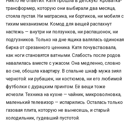
Никто не ответил. Катя прошла в детскую. Кроватка-
трансформер, которую они выбирали два месяца,
стояла пустая. Ни матрасика, ни бортиков, ни мобиля с
тихим механизмом. Комод для вещей распахнут
настежь — внутри ни ползунков, ни распашонок, ни
подгузников. Только на дне ящика валялась одинокая
бирка от срезанного ценника. Катя почувствовала,
как ноги становятся ватными. Слабость после родов
навалилась вместе с ужасом. Она медленно, словно
во сне, обошла квартиру. В спальне шкаф мужа зиял
чернотой: ни рубашек, ни костюмов, ни его любимой
футболки с дурацким принтом. Её вещи тоже
исчезли. Техника на кухне — чайник, микроволновка,
маленький телевизор — испарились. Осталась только
газовая плита, которую не вынесешь, и старый
холодильник, гудевший пустотой.