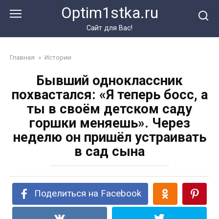
Перейти
Optim1stka.ru
к
контенту
Сайт для Вас!
Главная
»
Истории
Бывший одноклассник
похвастался: «Я теперь босс, а
ты в своём детском саду
горшки меняешь». Через
неделю он пришёл устраивать
в сад сына
Поделиться на Facebook