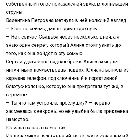
собственный голос показался ей звуком лопнувшей
струны.
Валентина Петровна метнула в неё колючий взгляд.
— Юля, не сейчас, дай людям отдохнуть.
— Нет, сейчас. Свадьба через несколько дней, а я
знаю один секрет, который Алине стоит узнать до
того, как она войдёт в эту семью.
Сергей удивлённо поднял бровь. Алина замерла,
интуитивно почувствовав подвох. Юлиана вынула из
кармана телефон, подключённый к портативной
блютус-колонке, которую она припрятала тут же, в
серванте.
— Ты что там устроила, прослушку? — нервно
засмеялась свекровь, но её улыбка была приклеена
намертво.
Юлиана нажала на «плэй».
Из динамиков, искажённый, но до жути узнаваемый,