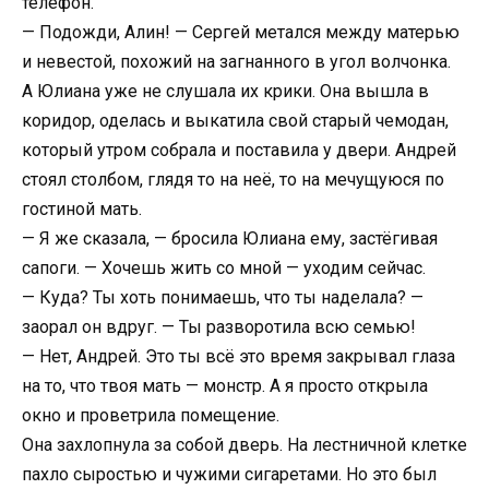
телефон.
— Подожди, Алин! — Сергей метался между матерью
и невестой, похожий на загнанного в угол волчонка.
А Юлиана уже не слушала их крики. Она вышла в
коридор, оделась и выкатила свой старый чемодан,
который утром собрала и поставила у двери. Андрей
стоял столбом, глядя то на неё, то на мечущуюся по
гостиной мать.
— Я же сказала, — бросила Юлиана ему, застёгивая
сапоги. — Хочешь жить со мной — уходим сейчас.
— Куда? Ты хоть понимаешь, что ты наделала? —
заорал он вдруг. — Ты разворотила всю семью!
— Нет, Андрей. Это ты всё это время закрывал глаза
на то, что твоя мать — монстр. А я просто открыла
окно и проветрила помещение.
Она захлопнула за собой дверь. На лестничной клетке
пахло сыростью и чужими сигаретами. Но это был