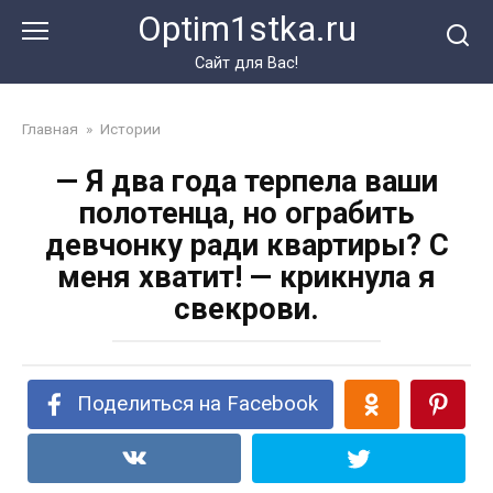
Перейти
Optim1stka.ru
к
контенту
Сайт для Вас!
Главная
»
Истории
— Я два года терпела ваши
полотенца, но ограбить
девчонку ради квартиры? С
меня хватит! — крикнула я
свекрови.
Поделиться на Facebook