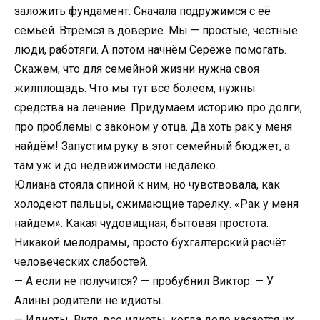
заложить фундамент. Сначала подружимся с её
семьёй. Втремся в доверие. Мы — простые, честные
люди, работяги. А потом начнём Серёже помогать.
Скажем, что для семейной жизни нужна своя
жилплощадь. Что мы тут все болеем, нужны
средства на лечение. Придумаем историю про долги,
про проблемы с законом у отца. Да хоть рак у меня
найдём! Запустим руку в этот семейный бюджет, а
там уж и до недвижимости недалеко.
Юлиана стояла спиной к ним, но чувствовала, как
холодеют пальцы, сжимающие тарелку. «Рак у меня
найдём». Какая чудовищная, бытовая простота.
Никакой мелодрамы, просто бухгалтерский расчёт
человеческих слабостей.
— А если не получится? — пробубнил Виктор. — У
Алины родители не идиоты.
— Идиоты, Витя, все идиоты, когда дело касается их