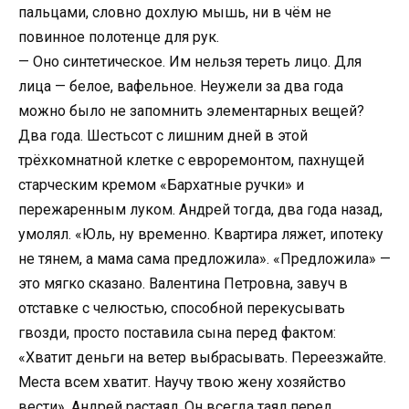
пальцами, словно дохлую мышь, ни в чём не
повинное полотенце для рук.
— Оно синтетическое. Им нельзя тереть лицо. Для
лица — белое, вафельное. Неужели за два года
можно было не запомнить элементарных вещей?
Два года. Шестьсот с лишним дней в этой
трёхкомнатной клетке с евроремонтом, пахнущей
старческим кремом «Бархатные ручки» и
пережаренным луком. Андрей тогда, два года назад,
умолял. «Юль, ну временно. Квартира ляжет, ипотеку
не тянем, а мама сама предложила». «Предложила» —
это мягко сказано. Валентина Петровна, завуч в
отставке с челюстью, способной перекусывать
гвозди, просто поставила сына перед фактом:
«Хватит деньги на ветер выбрасывать. Переезжайте.
Места всем хватит. Научу твою жену хозяйство
вести». Андрей растаял. Он всегда таял перед