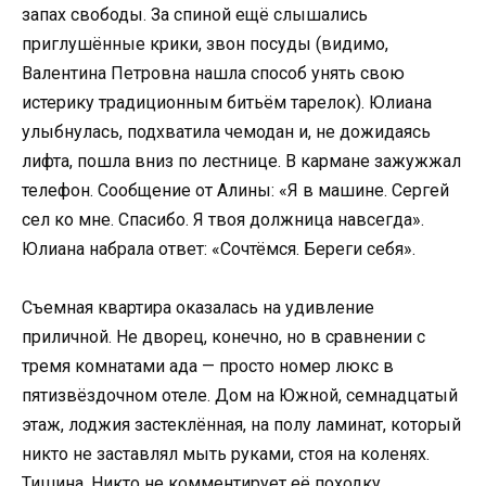
запах свободы. За спиной ещё слышались
приглушённые крики, звон посуды (видимо,
Валентина Петровна нашла способ унять свою
истерику традиционным битьём тарелок). Юлиана
улыбнулась, подхватила чемодан и, не дожидаясь
лифта, пошла вниз по лестнице. В кармане зажужжал
телефон. Сообщение от Алины: «Я в машине. Сергей
сел ко мне. Спасибо. Я твоя должница навсегда».
Юлиана набрала ответ: «Сочтёмся. Береги себя».
Съемная квартира оказалась на удивление
приличной. Не дворец, конечно, но в сравнении с
тремя комнатами ада — просто номер люкс в
пятизвёздочном отеле. Дом на Южной, семнадцатый
этаж, лоджия застеклённая, на полу ламинат, который
никто не заставлял мыть руками, стоя на коленях.
Тишина. Никто не комментирует её походку,