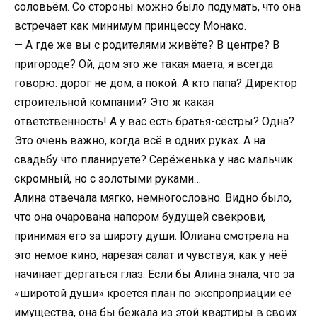
соловьём. Со стороны можно было подумать, что она
встречает как минимум принцессу Монако.
— А где же вы с родителями живёте? В центре? В
пригороде? Ой, дом это же такая маета, я всегда
говорю: дорог не дом, а покой. А кто папа? Директор
строительной компании? Это ж какая
ответственность! А у вас есть братья-сёстры? Одна?
Это очень важно, когда всё в одних руках. А на
свадьбу что планируете? Серёженька у нас мальчик
скромный, но с золотыми руками…
Алина отвечала мягко, немногословно. Видно было,
что она очарована напором будущей свекрови,
принимая его за широту души. Юлиана смотрела на
это немое кино, нарезая салат и чувствуя, как у неё
начинает дёргаться глаз. Если бы Алина знала, что за
«широтой души» кроется план по экспроприации её
имущества, она бы бежала из этой квартиры в своих