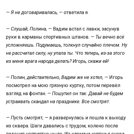
— Я не договаривалась, —
ответила я.
— Слушай, Полина, —
Вадим встал с лавки, засунув
руки в карманы спортивных штанов.
— Ты вечно всё
усложняешь. Подумаешь, толкнул случайно плечом. Ну
не рассчитал силу, ну упала ты. Что теперь, из-за этого
из меня врага народа делать? Игорь, скажи ей!
— Полин, действительно, Вадим же не хотел, —
Игорь
посмотрел на мою грязную куртку, потом перевёл
взгляд на фонтан.
— Пошутил он так. Давай не будем
устраивать скандал на празднике. Все смотрят.
— Пусть смотрят, —
я развернулась и пошла к выходу
из сквера. Шаги давались с трудом, колено после
падения неприятно ныло. Из кармана куртки я снова