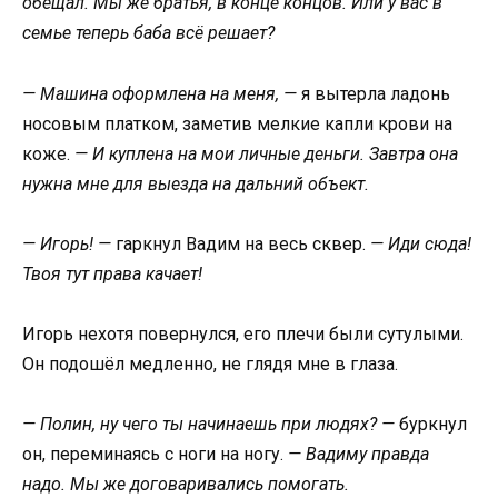
обещал. Мы же братья, в конце концов. Или у вас в
семье теперь баба всё решает?
— Машина оформлена на меня, —
я вытерла ладонь
носовым платком, заметив мелкие капли крови на
коже.
— И куплена на мои личные деньги. Завтра она
нужна мне для выезда на дальний объект.
— Игорь! —
гаркнул Вадим на весь сквер.
— Иди сюда!
Твоя тут права качает!
Игорь нехотя повернулся, его плечи были сутулыми.
Он подошёл медленно, не глядя мне в глаза.
— Полин, ну чего ты начинаешь при людях? —
буркнул
он, переминаясь с ноги на ногу.
— Вадиму правда
надо. Мы же договаривались помогать.