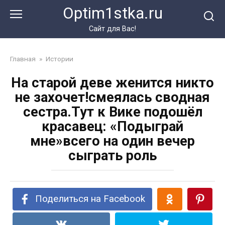
Перейти
Optim1stka.ru
к
контенту
Сайт для Вас!
Главная
»
Истории
На старой деве женится никто
не захочет!смеялась сводная
сестра.Тут к Вике подошёл
красавец: «Подыграй
мне»всего на один вечер
сыграть роль
Поделиться на Facebook