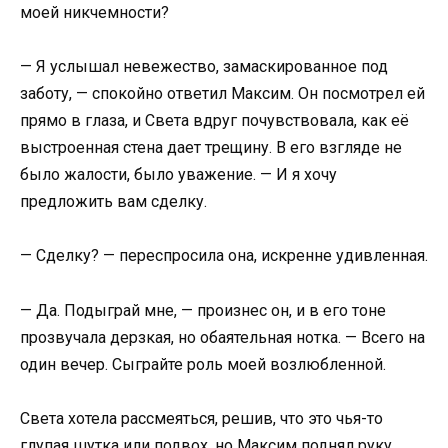
моей никчемности?
— Я услышал невежество, замаскированное под
заботу, — спокойно ответил Максим. Он посмотрел ей
прямо в глаза, и Света вдруг почувствовала, как её
выстроенная стена дает трещину. В его взгляде не
было жалости, было уважение. — И я хочу
предложить вам сделку.
— Сделку? — переспросила она, искренне удивленная.
— Да. Подыграй мне, — произнес он, и в его тоне
прозвучала дерзкая, но обаятельная нотка. — Всего на
один вечер. Сыграйте роль моей возлюбленной.
Света хотела рассмеяться, решив, что это чья-то
глупая шутка или подвох, но Максим поднял руку,