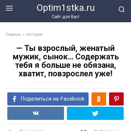
Перейти
Optim1stka.ru
к
контенту
Сайт для Вас!
Главная
»
Истории
— Ты взрослый, женатый
мужик, сынок… Содержать
тебя я больше не обязана,
хватит, повзрослел уже!
Поделиться на Facebook