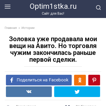
Перейти
Optim1stka.ru
к
контенту
Сайт для Вас!
Главная
»
Истории
Золовка уже продавала мои
вещи на Авито. Но торговля
чужим закончилась раньше
первой сделки.
Поделиться на Facebook