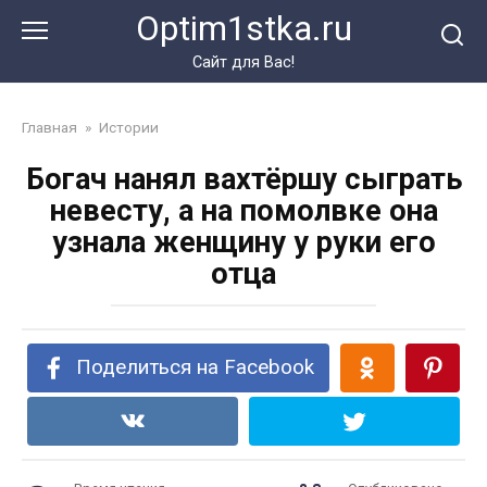
Перейти
Optim1stka.ru
к
контенту
Сайт для Вас!
Главная
»
Истории
Богач нанял вахтёршу сыграть
невесту, а на помолвке она
узнала женщину у руки его
отца
Поделиться на Facebook