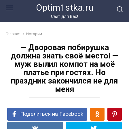
Перейти
Optim1stka.ru
к
контенту
Сайт для Вас!
Главная
»
Истории
— Дворовая побирушка
должна знать своё место! —
муж вылил компот на моё
платье при гостях. Но
праздник закончился не для
меня
Поделиться на Facebook