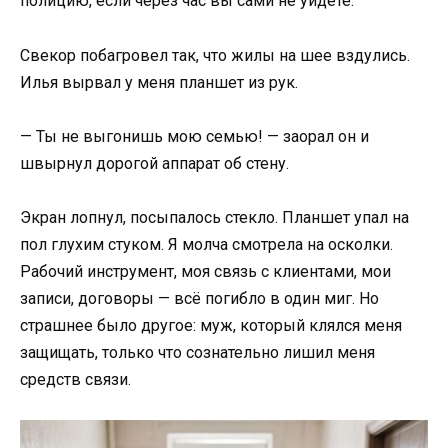
полицию, если через час вы сами не уйдёте.
Свекор побагровел так, что жилы на шее вздулись.
Илья вырвал у меня планшет из рук.
— Ты не выгонишь мою семью! — заорал он и
швырнул дорогой аппарат об стену.
Экран лопнул, посыпалось стекло. Планшет упал на
пол глухим стуком. Я молча смотрела на осколки.
Рабочий инструмент, моя связь с клиентами, мои
записи, договоры — всё погибло в один миг. Но
страшнее было другое: муж, который клялся меня
защищать, только что сознательно лишил меня
средств связи.