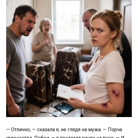
— Отлично, — сказала я, не глядя на мужа. — Порча
имущества. Побои, — я показала синяк на руке. — И