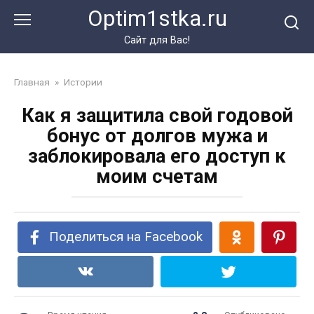
Перейти
Optim1stka.ru
к
контенту
Сайт для Вас!
Главная
»
Истории
Как я защитила свой годовой
бонус от долгов мужа и
заблокировала его доступ к
моим счетам
Поделиться на Facebook