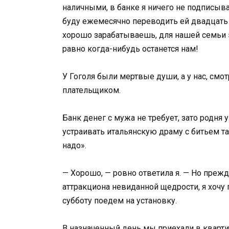
наличными, в банке я ничего не подписыв
буду ежемесячно переводить ей двадцать п
хорошо зарабатываешь, для нашей семьи э
равно когда-нибудь останется нам!
У Гоголя были мертвые души, а у нас, см
плательщиком.
Банк денег с мужа не требует, зато родня
устраивать итальянскую драму с битьем та
надо».
— Хорошо, — ровно ответила я. — Но прежд
аттракциона невиданной щедрости, я хочу 
субботу поедем на установку.
В назначенный день мы приехали в кварти