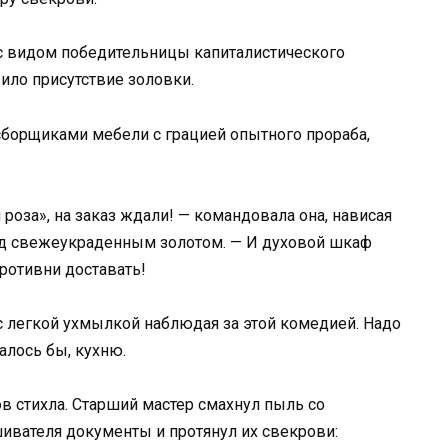
 с видом победительницы капиталистического
ило присутствие золовки.
сборщиками мебели с грацией опытного прораба,
роза», на заказ ждали! — командовала она, нависая
ад свежеукраденным золотом. — И духовой шкаф
противни доставать!
, с легкой ухмылкой наблюдая за этой комедией. Надо
алось бы, кухню.
в стихла. Старший мастер смахнул пыль со
шивателя документы и протянул их свекрови: