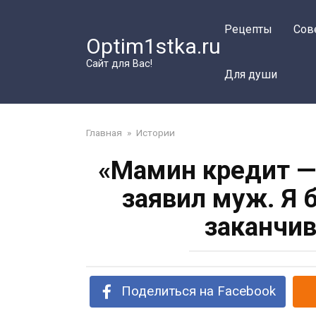
Перейти
к
Рецепты
Сов
Optim1stka.ru
контенту
Сайт для Вас!
Для души
Главная
»
Истории
«Мамин кредит —
заявил муж. Я 
заканчив
Поделиться на Facebook