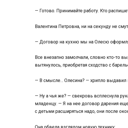
— Готово. Принимайте работу. Кто распишет
Валентина Петровна, ни на секунду не сму
— Договор на кухню мы на Олесю оформлял
Все внезапно замолчали, словно кто-то вы
вытянулось, приобретая сходство с барел
— В смысле… Олесина? — хрипло выдавил м
— Ну а чья же? — свекровь всплеснула ру
младенцу. — Я на нее договор дарения ещ
с детьми расширяться надо, они после око
Она обвела взглядом новую технику: