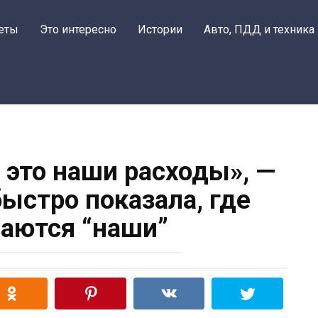
еты
Это интересно
Истории
Авто, ПДД и техника
 это наши расходы», —
быстро показала, где
аются “наши”