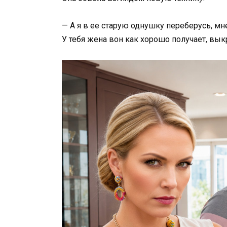
— А я в ее старую однушку переберусь, мне
У тебя жена вон как хорошо получает, вык