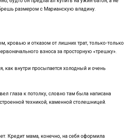
о, будто он предлагал купить на ужин батон, а не
решь размером с Марианскую впадину.
м, кровью и отказом от лишних трат, только-только
первоначального взноса за просторную «трешку».
уя, как внутри просыпается холодный и очень
ел глаза к потолку, словно там была написана
строенной техникой, каменной столешницей.
нет. Кредит мама, конечно, на себя оформила