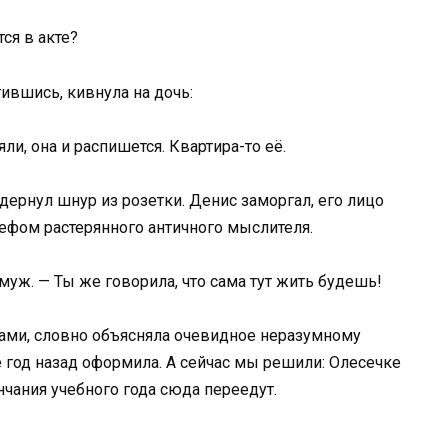
ся в акте?
тившись, кивнула на дочь:
и, она и распишется. Квартира-то её.
дернул шнур из розетки. Денис заморгал, его лицо
ьефом растерянного античного мыслителя.
уж. — Ты же говорила, что сама тут жить будешь!
ками, словно объясняла очевидное неразумному
е год назад оформила. А сейчас мы решили: Олесечке
нчания учебного года сюда переедут.