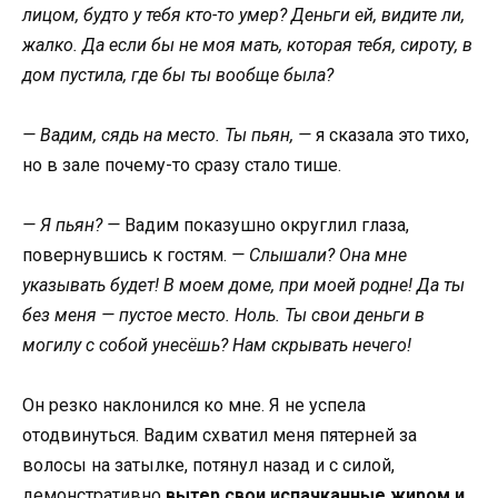
лицом, будто у тебя кто-то умер? Деньги ей, видите ли,
жалко. Да если бы не моя мать, которая тебя, сироту, в
дом пустила, где бы ты вообще была?
— Вадим, сядь на место. Ты пьян, —
я сказала это тихо,
но в зале почему-то сразу стало тише.
— Я пьян? —
Вадим показушно округлил глаза,
повернувшись к гостям.
— Слышали? Она мне
указывать будет! В моем доме, при моей родне! Да ты
без меня — пустое место. Ноль. Ты свои деньги в
могилу с собой унесёшь? Нам скрывать нечего!
Он резко наклонился ко мне. Я не успела
отодвинуться. Вадим схватил меня пятерней за
волосы на затылке, потянул назад и с силой,
демонстративно
вытер свои испачканные жиром и