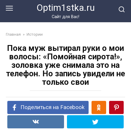
Перейти
Optim1stka.ru
к
контенту
Сайт для Вас!
Главная
»
Истории
Пока муж вытирал руки о мои
волосы: «Помойная сирота!»,
золовка уже снимала это на
телефон. Но запись увидели не
только свои
Поделиться на Facebook