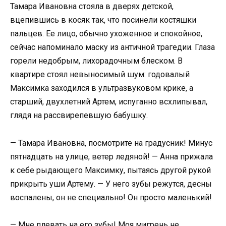
Тамара Ивановна стояла в дверях детской,
вцепившись в косяк так, что посинели костяшки
пальцев. Ее лицо, обычно ухоженное и спокойное,
сейчас напоминало маску из античной трагедии. Глаза
горели недобрым, лихорадочным блеском. В
квартире стоял невыносимый шум: годовалый
Максимка заходился в ультразвуковом крике, а
старший, двухлетний Артем, испуганно всхлипывал,
глядя на рассвирепевшую бабушку.
— Тамара Ивановна, посмотрите на градусник! Минус
пятнадцать на улице, ветер ледяной! — Анна прижала
к себе рыдающего Максимку, пытаясь другой рукой
прикрыть уши Артему. — У него зубы режутся, десны
воспалены, он не специально! Он просто маленький!
— Мне плевать на его зубы! Моя мигрень не