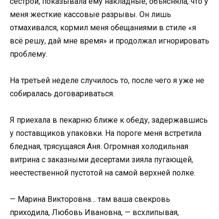
сестрой, показывала ему накладные, объясняла, что у
меня жесткие кассовые разрывы. Он лишь
отмахивался, кормил меня обещаниями в стиле «я
всё решу, дай мне время» и продолжал игнорировать
проблему.
На третьей неделе случилось то, после чего я уже не
собиралась договариваться.
Я приехала в пекарню ближе к обеду, задержавшись
у поставщиков упаковки. На пороге меня встретила
бледная, трясущаяся Аня. Огромная холодильная
витрина с заказными десертами зияла пугающей,
неестественной пустотой на самой верхней полке.
— Марина Викторовна… там ваша свекровь
приходила, Любовь Ивановна, — всхлипывая,