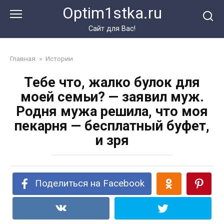
Перейти
Optim1stka.ru
к
контенту
Сайт для Вас!
Главная
»
Истории
Тебе что, жалко булок для
моей семьи? — заявил муж.
Родня мужа решила, что моя
пекарня — бесплатный буфет,
и зря
Поделиться на Facebook