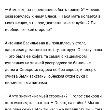
— А может, ты перестанешь быть тряпкой? — резко
развернулась к нему Олеся. — Твоя мать копается в
моих вещах, а ты предлагаешь мне голубцы? Ты
вообще на чьей стороне?
Антонина Васильевна выпрямилась у стола,
одергивая домашнюю кофту, которую Олеся узнала
— это была её кофта, та самая, с кашемиром,
купленная на зимней распродаже за бешеные
деньги. Свекровь надела её без спроса, и теперь
рукава были закатаны, обнажая сухие руки с
пигментными пятнами.
— А что значит «на чьей стороне»? — голос свекрови
стал вязким, как патока. — Он что, на войне? Мы же
все одна семья. Или ты нас уже поделила? Ты — там,